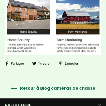
Partager
Tweeter
Épingler
Partager
Tweeter
Épingler
sur
sur
sur
Facebook
Twitter
Pinterest
Retour à Blog caméras de chasse
ASSISTANCE