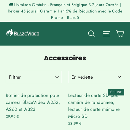
Passer
🚚 Livraison Gratuite - Français et Belgique 3-7 Jours Ouvrés |
au
Retour 45 jours | Garantie 1 an|5% de Réduction avec le Code
Promo : Blaze5
contenu
P
Rechercher
Naviga
Accessoires
FILTRER
APPLIQUER
ÉPUISÉ
Boîtier de protection pour
Lecteur de carte SD pour
caméra BlazeVideo A252,
caméra de randonnée,
A262 et A323
lecteur de carte mémoire
Micro SD
39,99 €
23,99 €