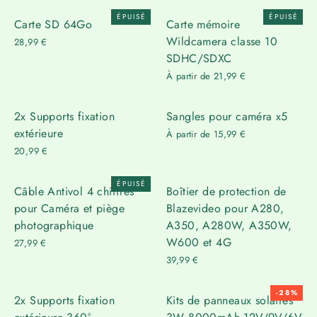
Γ
ÉPUISÉ
ÉPUISÉ
Carte SD 64Go
Carte mémoire
Wildcamera classe 10
28,99 €
SDHC/SDXC
À partir de 21,99 €
2x Supports fixation
Sangles pour caméra x5
extérieure
À partir de 15,99 €
20,99 €
ÉPUISÉ
Câble Antivol 4 chiffres
Boîtier de protection de
pour Caméra et piège
Blazevideo pour A280,
photographique
A350, A280W, A350W,
W600 et 4G
27,99 €
39,99 €
-28%
2x Supports fixation
Kits de panneaux solaires