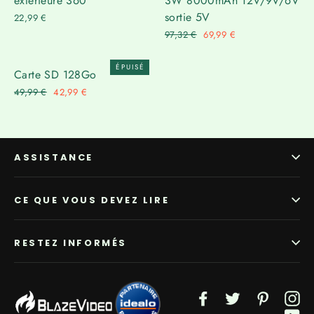
extérieure 360°
3W 8000mAh 12V/9V/6V
sortie 5V
22,99 €
Prix
97,32 €
Prix
69,99 €
régulier
réduit
ÉPUISÉ
Carte SD 128Go
Prix
49,99 €
Prix
42,99 €
régulier
réduit
ASSISTANCE
CE QUE VOUS DEVEZ LIRE
RESTEZ INFORMÉS
Facebook
Twitter
Pinterest
In