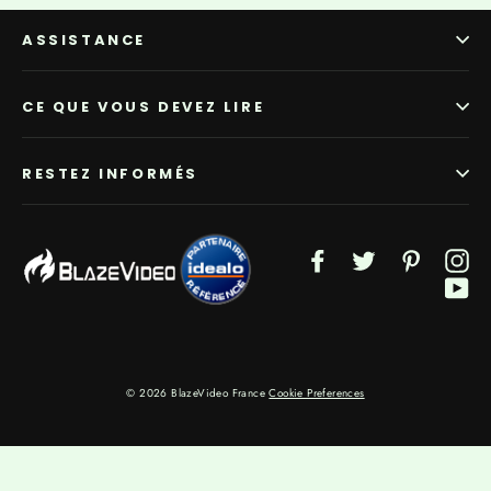
ASSISTANCE
CE QUE VOUS DEVEZ LIRE
RESTEZ INFORMÉS
Facebook
Twitter
Pinterest
In
Yo
© 2026 BlazeVideo France
Cookie Preferences