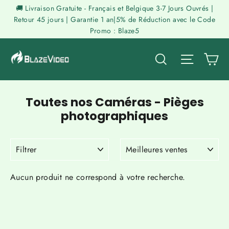
Γ
Passer
🚚 Livraison Gratuite - Français et Belgique 3-7 Jours Ouvrés |
au
Retour 45 jours | Garantie 1 an|5% de Réduction avec le Code
Promo : Blaze5
contenu
P
Rechercher
Naviga
Toutes nos Caméras - Pièges
photographiques
FILTRER
APPLIQUER
Aucun produit ne correspond à votre recherche.