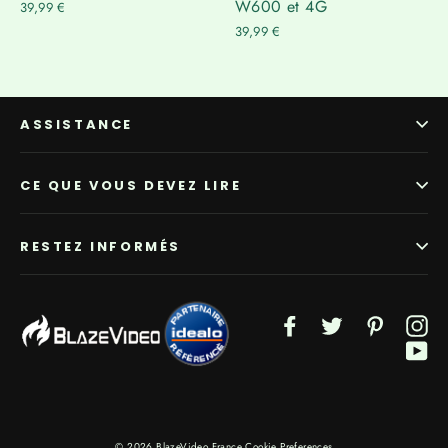
Γ
W600 et 4G
39,99 €
39,99 €
ASSISTANCE
CE QUE VOUS DEVEZ LIRE
RESTEZ INFORMÉS
Facebook
Twitter
Pinterest
In
Yo
© 2026 BlazeVideo France
Cookie Preferences