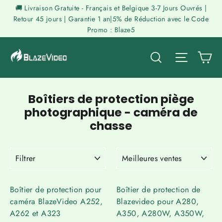
Passer
🚚 Livraison Gratuite - Français et Belgique 3-7 Jours Ouvrés |
au
Retour 45 jours | Garantie 1 an|5% de Réduction avec le Code
Promo : Blaze5
contenu
P
Rechercher
Naviga
Boîtiers de protection piège
photographique - caméra de
chasse
FILTRER
APPLIQUER
Boîtier de protection pour
Boîtier de protection de
caméra BlazeVideo A252,
Blazevideo pour A280,
A262 et A323
A350, A280W, A350W,