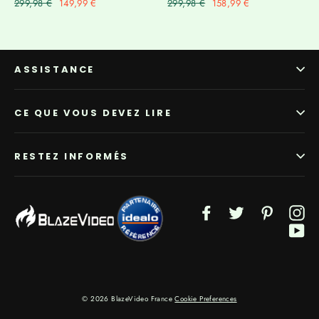
Γ
Prix
299,98 €
Prix
149,99 €
Prix
299,98 €
Prix
158,99 €
régulier
réduit
régulier
réduit
ASSISTANCE
CE QUE VOUS DEVEZ LIRE
RESTEZ INFORMÉS
Facebook
Twitter
Pinterest
In
Yo
© 2026 BlazeVideo France
Cookie Preferences