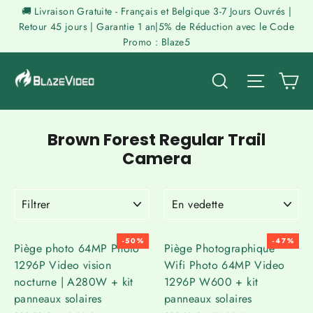
Passer
🚚 Livraison Gratuite - Français et Belgique 3-7 Jours Ouvrés |
au
Retour 45 jours | Garantie 1 an|5% de Réduction avec le Code
Promo : Blaze5
contenu
P
Rechercher
Naviga
Brown Forest Regular Trail
Camera
FILTRER
APPLIQUER
-50%
-47%
Piège photo 64MP Photo
Piège Photographique
1296P Video vision
Wifi Photo 64MP Video
nocturne | A280W + kit
1296P W600 + kit
panneaux solaires
panneaux solaires