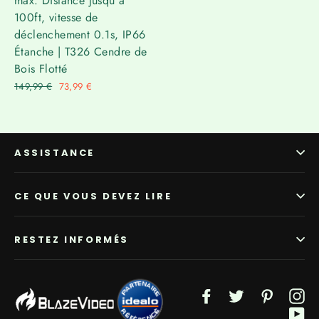
Γ
max. Distance jusqu'à
100ft, vitesse de
déclenchement 0.1s, IP66
Étanche | T326 Cendre de
Bois Flotté
Prix
149,99 €
Prix
73,99 €
régulier
réduit
ASSISTANCE
CE QUE VOUS DEVEZ LIRE
RESTEZ INFORMÉS
Facebook
Twitter
Pinterest
In
Yo