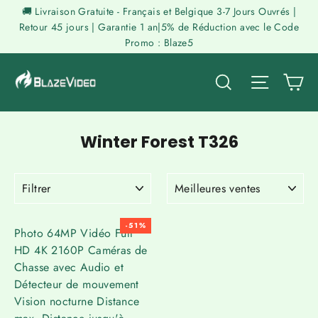
Passer
🚚 Livraison Gratuite - Français et Belgique 3-7 Jours Ouvrés |
au
Retour 45 jours | Garantie 1 an|5% de Réduction avec le Code
Promo : Blaze5
contenu
P
Rechercher
Naviga
Winter Forest T326
FILTRER
APPLIQUER
-51%
Photo 64MP Vidéo Full
HD 4K 2160P Caméras de
Chasse avec Audio et
Détecteur de mouvement
Vision nocturne Distance