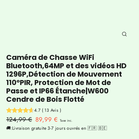
Ferm
(Esc)
Caméra de Chasse WiFi
Bluetooth,64MP et des vidéos HD
1296P,Détection de Mouvement
110°PIR, Protection de Mot de
Passe et IP66 Étanche|W600
Cendre de Bois Flotté
4.7
(
13
Avis
)
Prix
124,99 €
Prix
89,99 €
Taxe inc.
régulier
réduit
🚚:Livraison gratuite 3-7 jours ouvrés en 🇫🇷 🇧🇪