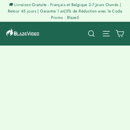
Passer
🚚 Livraison Gratuite - Français et Belgique 3-7 Jours Ouvrés |
au
Retour 45 jours | Garantie 1 an|5% de Réduction avec le Code
Promo : Blaze5
contenu
P
Rechercher
Naviga