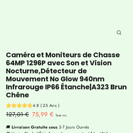
Ferm
(Esc)
Caméra et Moniteurs de Chasse
64MP 1296P avec Son et Vision
Nocturne,Détecteur de
Mouvement No Glow 940nm
Infrarouge IP66 Étanche|A323 Brun
Chêne
4.8
(
25
Avis
)
Prix
127,01 €
Prix
75,99 €
Taxe inc.
régulier
réduit
🚚
Livraison Gratuite sous
3-7 Jours Ouvrés