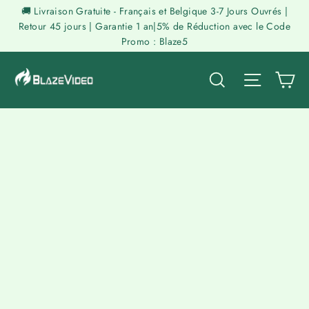
Passer
🚚 Livraison Gratuite - Français et Belgique 3-7 Jours Ouvrés |
au
Retour 45 jours | Garantie 1 an|5% de Réduction avec le Code
Promo : Blaze5
contenu
P
Rechercher
Naviga