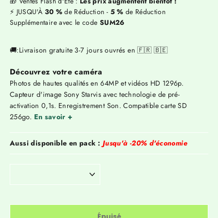
Γ
🎁 Ventes Flash d'Été :
Les prix augmentent bientôt !
⚡ JUSQU'À
30 %
de Réduction -
5 %
de Réduction
Supplémentaire avec le code
SUM26
🚚:Livraison gratuite 3-7 jours ouvrés en 🇫🇷 🇧🇪
Découvrez votre caméra
Photos de hautes qualités en 64MP et vidéos HD 1296p.
Capteur d'image Sony Starvis avec technologie de pré-
activation 0,1s. Enregistrement Son. Compatible carte SD
256go.
En savoir +
Aussi disponible en pack :
Jusqu'à -20% d'économie
Épuisé