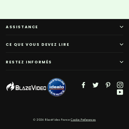
ASSISTANCE
CE QUE VOUS DEVEZ LIRE
RESTEZ INFORMÉS
Facebook
Twitter
Pinterest
In
Yo
© 2026 BlazeVideo France
Cookie Preferences