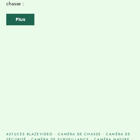
chasse :
Plus
ASTUCES BLAZEVIDEO
·
CAMÉRA DE CHASSE
·
CAMÉRA DE
SÉCURITÉ
·
CAMÉRA DE SURVEILLANCE
·
CAMÉRA NATURE
·